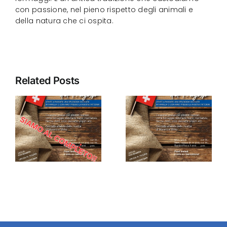
con passione, nel pieno rispetto degli animali e
della natura che ci ospita.
Related Posts
l
Brunch del
l
1. agosto